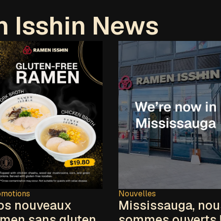
 Isshin News
omotions
Nouvelles
os nouveaux
Mississauga, nou
amen sans gluten
sommes ouverts 