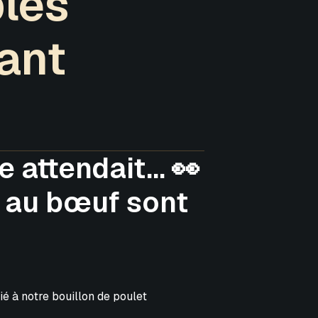
bles
ant
 attendait... 👀
 au bœuf sont
é à notre bouillon de poulet