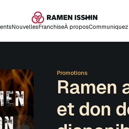
ents
Nouvelles
Franchise
À propos
Communiquez 
Promotions
Ramen 
et don 