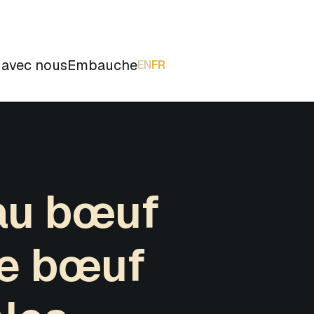
avec nous
Embauche
EN
FR
au bœuf
de bœuf