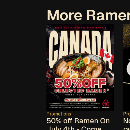
More Ramen
Promotions
Pr
50% off Ramen On
N
July 4th - Come
r