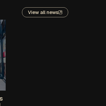
View all news
s
!